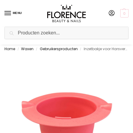
0
MENU
Zoeken
Home
Waxen
Gebruikersproducten
Inzetbakje voor Harsverwarmer Silicon Pink 400 gr.
Gratis ophalen in de showroom
/
/
/