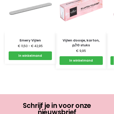
Emery Vijlen
Vijlen doosje, karton,
p/10 stuks
€
11,50
-
€
42,95
€
9,95
In winkelmand
In winkelmand
Schrijf je in voor onze
nieuwsbrief