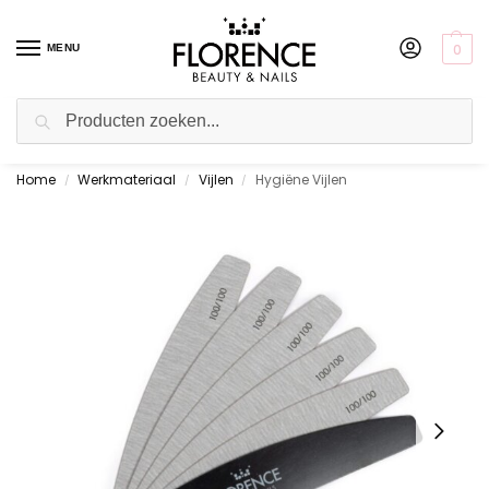
0
MENU
Zoeken
Home
Werkmateriaal
Vijlen
Hygiëne Vijlen
Gratis ophalen in de showroom
/
/
/