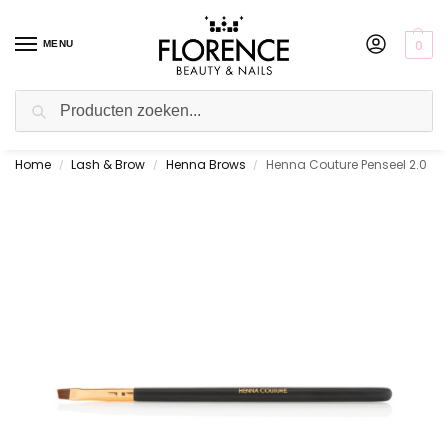
0
MENU
Zoeken
Home
Lash & Brow
Henna Brows
Henna Couture Penseel 2.0
Gratis ophalen in de showroom
/
/
/