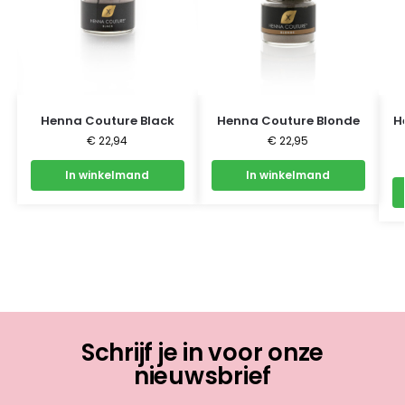
Henna Couture Black
Henna Couture Blonde
H
€
22,94
€
22,95
In winkelmand
In winkelmand
Schrijf je in voor onze
nieuwsbrief