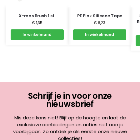
X-mas Brush 1 st.
PE Pink Silicone Tape
B
€
1,35
€
6,23
In winkelmand
In winkelmand
Schrijf je in voor onze
nieuwsbrief
Mis deze kans niet! Blijf op de hoogte en laat de
exclusieve aanbiedingen en acties niet aan je
voorbijgaan. Zo ontdek je als eerste onze nieuwe
collecties!