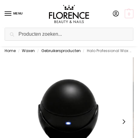
0
MENU
Zoeken
Home
Waxen
Gebruikersproducten
Halo Professional Wax Heater Zwart
Gratis ophalen in de showroom
/
/
/