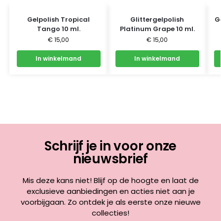
Gelpolish Tropical
Glittergelpolish
G
Tango 10 ml.
Platinum Grape 10 ml.
€
15,00
€
15,00
In winkelmand
In winkelmand
Schrijf je in voor onze
nieuwsbrief
Mis deze kans niet! Blijf op de hoogte en laat de
exclusieve aanbiedingen en acties niet aan je
voorbijgaan. Zo ontdek je als eerste onze nieuwe
collecties!