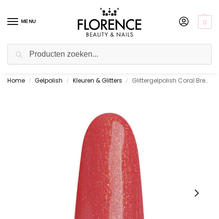
0
MENU
Zoeken
Home
Gelpolish
Kleuren & Glitters
Glittergelpolish Coral Breeze 10 ml.
Betaal achteraf met Klarna!
/
/
/