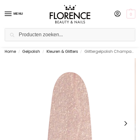
0
MENU
Zoeken
Home
Gelpolish
Kleuren & Glitters
Glittergelpolish Champagne Bubbles 10 ml.
Gratis ophalen in de showroom
/
/
/