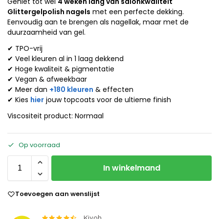
Geniet tot wel
4 weken lang van salonkwaliteit
Glittergelpolish nagels
met een perfecte dekking.
Eenvoudig aan te brengen als nagellak, maar met de
duurzaamheid van gel.
✔ TPO-vrij
✔ Veel kleuren al in 1 laag dekkend
✔ Hoge kwaliteit & pigmentatie
✔ Vegan & afweekbaar
✔ Meer dan
+180 kleuren
& effecten
✔ Kies
hier
jouw topcoats voor de ultieme finish
Viscositeit product: Normaal
Op voorraad
In winkelmand
Toevoegen aan wenslijst