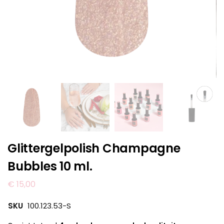
Glittergelpolish Champagne
Bubbles 10 ml.
€
15,00
SKU
100.123.53-S