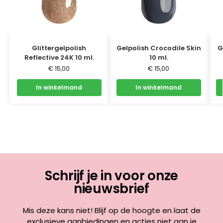
Glittergelpolish
Gelpolish Crocodile Skin
G
Reflective 24K 10 ml.
10 ml.
€
15,00
€
15,00
In winkelmand
In winkelmand
Schrijf je in voor onze
nieuwsbrief
Mis deze kans niet! Blijf op de hoogte en laat de
exclusieve aanbiedingen en acties niet aan je