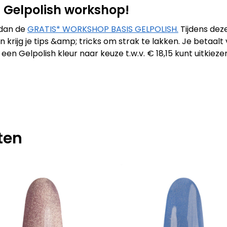
IS Gelpolish workshop!
 dan de
GRATIS* WORKSHOP BASIS GELPOLISH.
Tijdens dez
 krijg je tips &amp; tricks om strak te lakken. Je betaal
n Gelpolish kleur naar keuze t.w.v. € 18,15 kunt uitkiez
ten