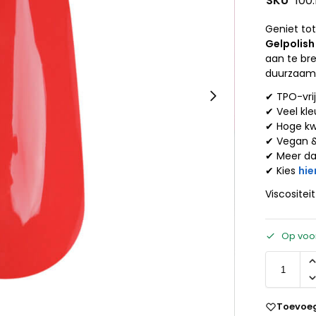
SKU
100
Geniet to
Gelpolish
aan te br
duurzaamh
✔ TPO-vri
✔ Veel kle
✔ Hoge kw
✔ Vegan 
✔ Meer d
✔ Kies
hie
Viscositei
Op voo
Toevoeg