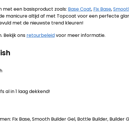
en met een basisproduct zoals:
Base Coat
,
Fix Base
,
Smooth
it de manicure altijd af met Topcoat voor een perfecte gl
evuld met de nieuwste trend kleuren!
. Bekijk ons
retourbeleid
voor meer informatie.
ish
sh
fs al in 1 laag dekkend!
n: Fix Base, Smooth Builder Gel, Bottle Builder, Builder Ge