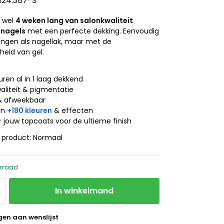
.124.387-S
t wel
4 weken lang van salonkwaliteit
 nagels
met een perfecte dekking. Eenvoudig
engen als nagellak, maar met de
eid van gel.
j
uren al in 1 laag dekkend
aliteit & pigmentatie
& afweekbaar
an
+180 kleuren
& effecten
r
jouw topcoats voor de ultieme finish
t product: Normaal
rraad
In winkelmand
en aan wenslijst