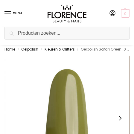
0
MENU
Zoeken
Home
Gelpolish
Kleuren & Glitters
Gelpolish Safari Green 10 ml.
Gratis ophalen in de showroom
/
/
/