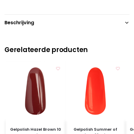
Beschrijving
Gerelateerde producten
Gelpolish Hazel Brown 10
Gelpolish Summer of
G