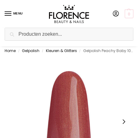
0
MENU
Zoeken
Home
Gelpolish
Kleuren & Glitters
Gelpolish Peachy Baby 10 ml.
Gratis ophalen in de showroom
/
/
/