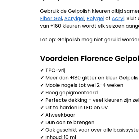
Gebruik de Gelpolish kleuren altijd sam
Fiber Gel
,
Acrylgel
,
Polygel
of
Acryl
. Slu
van +180 kleuren wordt elk seizoen aang
Let op: Gelpolish mag niet geruild worden
Voordelen Florence Gelpol
✔ TPO-vrij
✔ Meer dan +180 glitter en kleur Gelpoli
✔ Mooie nagels tot wel 2-4 weken
✔ Hoog gepigmenteerd
✔ Perfecte dekking – veel kleuren zijn zel
✔ Uit te harden in LED en UV
✔ Afweekbaar
✔ Dun aan te brengen
✔ Ook geschikt voor over alle basissysteme
✔ Inhoud: 10 ml