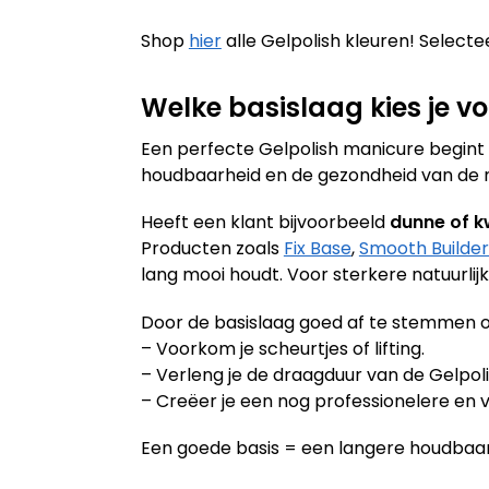
Shop
hier
alle Gelpolish kleuren! Selectee
Welke basislaag kies je vo
Een perfecte Gelpolish manicure begint al
houdbaarheid en de gezondheid van de nag
Heeft een klant bijvoorbeeld
dunne of k
Producten zoals
Fix Base
,
Smooth Builder
lang mooi houdt. Voor sterkere natuurlij
Door de basislaag goed af te stemmen o
– Voorkom je scheurtjes of lifting.
– Verleng je de draagduur van de Gelpoli
– Creëer je een nog professionelere en v
Een goede basis = een langere houdbaar