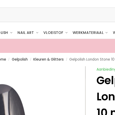
LISH
NAIL ART
VLOEISTOF
WERKMATERIAAL
ome
Gelpolish
Kleuren & Glitters
Gelpolish London Stone 10
/
/
/
Aanbiedin
Gel
Lon
10 