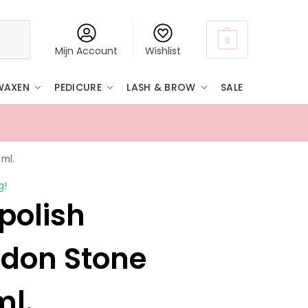
Zoeken
0
Mijn Account
Wishlist
WAXEN
PEDICURE
LASH & BROW
SALE
 ml.
Boven
g!
polish
don Stone
ml.