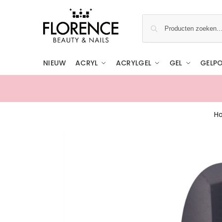
NIEUW
ACRYL
ACRYLGEL
GEL
GELPO
H
Gratis ophalen in de showroom