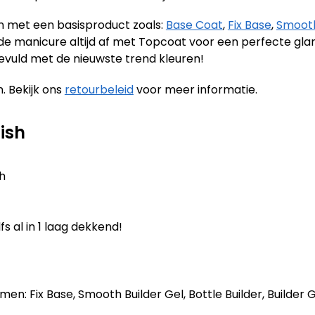
en met een basisproduct zoals:
Base Coat
,
Fix Base
,
Smooth
it de manicure altijd af met Topcoat voor een perfecte gl
evuld met de nieuwste trend kleuren!
. Bekijk ons
retourbeleid
voor meer informatie.
ish
sh
fs al in 1 laag dekkend!
n: Fix Base, Smooth Builder Gel, Bottle Builder, Builder Ge