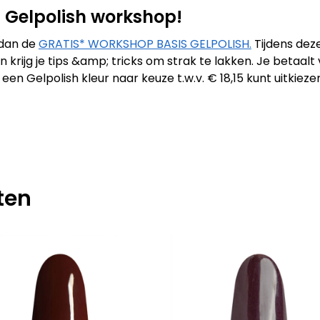
IS Gelpolish workshop!
 dan de
GRATIS* WORKSHOP BASIS GELPOLISH.
Tijdens dez
 krijg je tips &amp; tricks om strak te lakken. Je betaal
n Gelpolish kleur naar keuze t.w.v. € 18,15 kunt uitkiez
ten