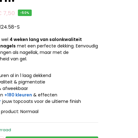
€
7,50
-50%
.124.58-S
t wel
4 weken lang van salonkwaliteit
 nagels
met een perfecte dekking. Eenvoudig
engen als nagellak, maar met de
eid van gel.
j
uren al in 1 laag dekkend
aliteit & pigmentatie
& afweekbaar
an
+180 kleuren
& effecten
r
jouw topcoats voor de ultieme finish
t product: Normaal
rraad