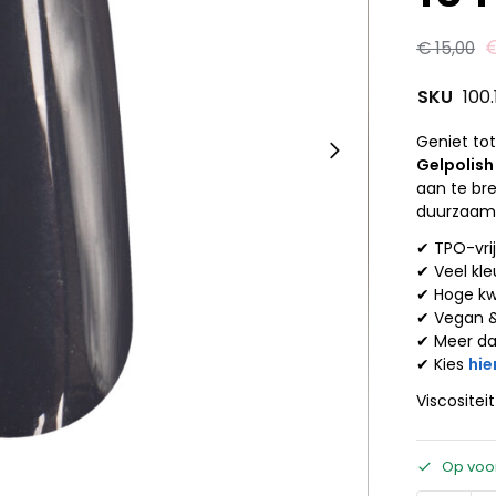
€
15,00
SKU
100
Geniet to
Gelpolish
aan te br
duurzaamh
✔ TPO-vri
✔ Veel kle
✔ Hoge kw
✔ Vegan 
✔ Meer d
✔ Kies
hie
Viscositei
Op voo