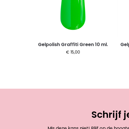
Gelpolish Graffiti Green 10 ml.
Gel
€
15,00
Schrijf 
Mis deze kans niet! Blijf op de hoog