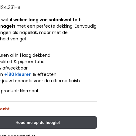
124.331-S
t wel
4 weken lang van salonkwaliteit
 nagels
met een perfecte dekking. Eenvoudig
engen als nagellak, maar met de
eid van gel.
j
uren al in 1 laag dekkend
aliteit & pigmentatie
& afweekbaar
an
+180 kleuren
& effecten
r
jouw topcoats voor de ultieme finish
t product: Normaal
kocht
Houd me op de hoogte!