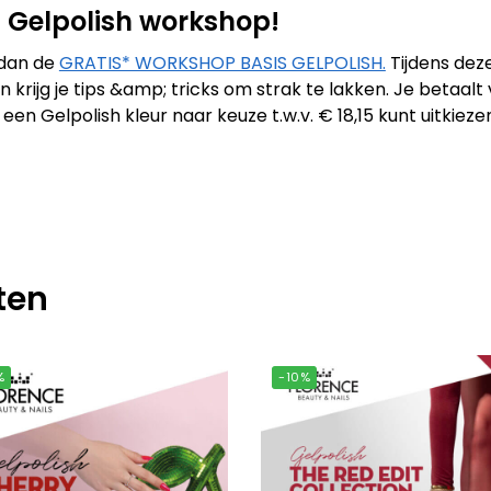
IS Gelpolish workshop!
 dan de
GRATIS* WORKSHOP BASIS GELPOLISH.
Tijdens dez
 krijg je tips &amp; tricks om strak te lakken. Je betaal
n Gelpolish kleur naar keuze t.w.v. € 18,15 kunt uitkiez
ten
%
-10%