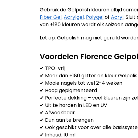
Gebruik de Gelpolish kleuren altijd sam
Fiber Gel
,
Acrylgel
,
Polygel
of
Acryl
. Slu
van +180 kleuren wordt elk seizoen aang
Let op: Gelpolish mag niet geruild worden
Voordelen Florence Gelpol
✔ TPO-vrij
✔ Meer dan +180 glitter en kleur Gelpoli
✔ Mooie nagels tot wel 2-4 weken
✔ Hoog gepigmenteerd
✔ Perfecte dekking – veel kleuren zijn zel
✔ Uit te harden in LED en UV
✔ Afweekbaar
✔ Dun aan te brengen
✔ Ook geschikt voor over alle basissysteme
✔ Inhoud: 10 ml