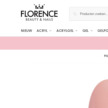
NIEUW
ACRYL
ACRYLGEL
GEL
GELPO
H
Gratis ophalen in de showroom