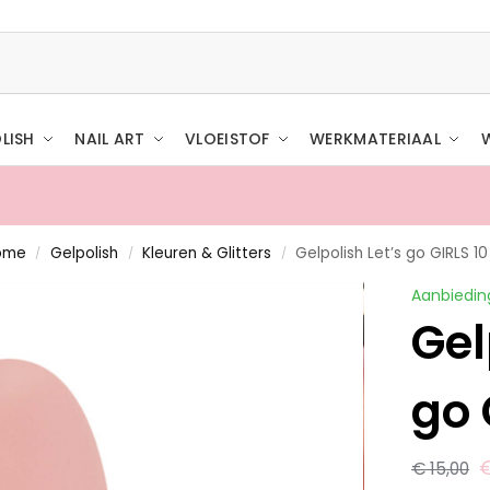
LISH
NAIL ART
VLOEISTOF
WERKMATERIAAL
ome
Gelpolish
Kleuren & Glitters
Gelpolish Let’s go GIRLS 10
/
/
/
Aanbiedin
Gel
go 
€
15,00