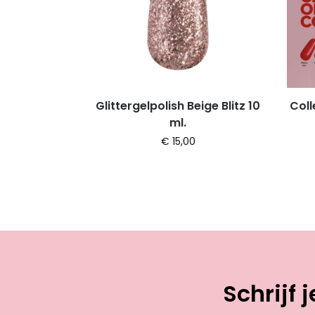
Glittergelpolish Beige Blitz 10
Coll
ml.
€
15,00
Schrijf 