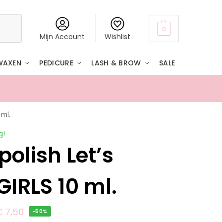
Zoeken
0
Mijn Account
Wishlist
WAXEN
PEDICURE
LASH & BROW
SALE
 ml.
Boven
g!
polish Let’s
GIRLS 10 ml.
€
7,50
-50%