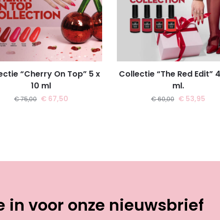
ectie “Cherry On Top” 5 x
Collectie “The Red Edit” 4
10 ml
ml.
€
67,50
€
53,95
€
75,00
€
60,00
je in voor onze nieuwsbrief