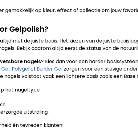
r gemakkelijk op kleur, effect of collectie om jouw favori
or Gelpolish?
tijd met de juiste basis. Het kiezen van de juiste basislaa
els. Bekijk daarom altijd eerst de status van de natuurli
wetsbare nagels
? Kies dan voor een harder basissysteem
 Gel
,
Polygel
of
Builder Gel
zorgen voor een stevige onder
ke nagels volstaat vaak een lichtere basis zoals een Base 
p het nageltype:
sh.
erzorgde uitstraling.
heid én tevreden klanten!