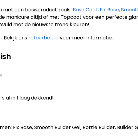
en met een basisproduct zoals:
Base Coat
,
Fix Base
,
Smooth
it de manicure altijd af met Topcoat voor een perfecte gl
evuld met de nieuwste trend kleuren!
. Bekijk ons
retourbeleid
voor meer informatie.
ish
sh
fs al in 1 laag dekkend!
n: Fix Base, Smooth Builder Gel, Bottle Builder, Builder Ge