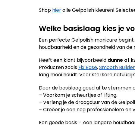
Shop
hier
alle Gelpolish kleuren! Selectee
Welke basislaag kies je vo
Een perfecte Gelpolish manicure begint al
houdbaarheid en de gezondheid van de nag
Heeft een klant bijvoorbeeld
dunne of k
Producten zoals
Fix Base
,
Smooth Builder
lang mooi houdt. Voor sterkere natuurlij
Door de basislaag goed af te stemmen o
– Voorkom je scheurtjes of lifting.
– Verleng je de draagduur van de Gelpoli
– Creëer je een nog professionelere en v
Een goede basis = een langere houdbaar