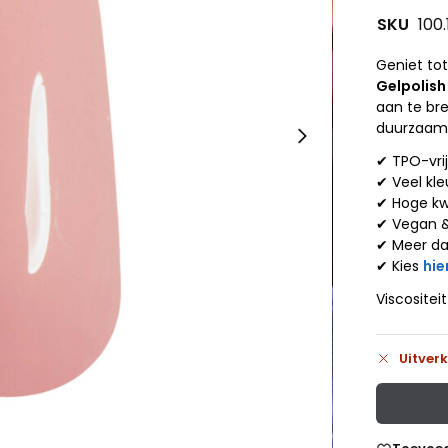
SKU
100.
Geniet to
Gelpolish
aan te br
duurzaamh
✔ TPO-vri
✔ Veel kle
✔ Hoge kw
✔ Vegan 
✔ Meer d
✔ Kies
hie
Viscositei
Uitver