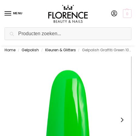
0
MENU
Zoeken
Home
Gelpolish
Kleuren & Glitters
Gelpolish Graffiti Green 10 ml.
Gratis ophalen in de showroom
/
/
/