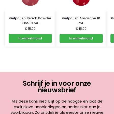
Gelpolish Peach Powder
Gelpolish Amarone 10
G
Kiss 10 ml.
ml.
€
15,00
€
15,00
In winkelmand
In winkelmand
Schrijf je in voor onze
nieuwsbrief
Mis deze kans niet! Blijf op de hoogte en laat de
exclusieve aanbiedingen en acties niet aan je
voorbijgaan. Zo ontdek je als eerste onze nieuwe