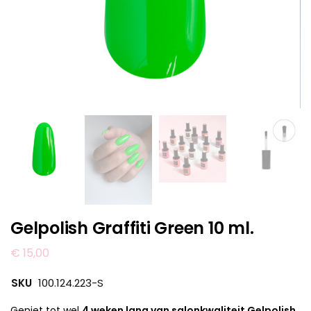
Gelpolish Graffiti Green 10 ml.
€
15,00
SKU
100.124.223-S
Geniet tot wel
4 weken lang van salonkwaliteit Gelpolish