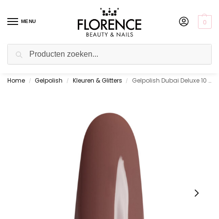
0
MENU
Zoeken
Home
Gelpolish
Kleuren & Glitters
Gelpolish Dubai Deluxe 10 ml.
Gratis ophalen in de showroom
/
/
/