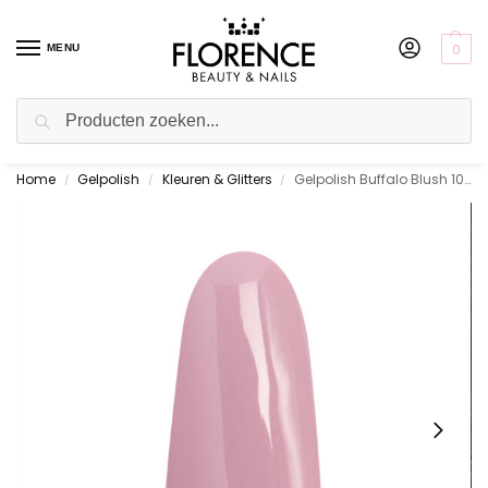
0
MENU
Zoeken
Home
Gelpolish
Kleuren & Glitters
Gelpolish Buffalo Blush 10 ml.
Gratis ophalen in de showroom
/
/
/