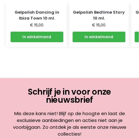
Gelpolish Dancing in
Gelpolish Bedtime Story
G
Ibiza Town 10 ml.
10 ml.
€
15,00
€
15,00
In winkelmand
In winkelmand
Schrijf je in voor onze
nieuwsbrief
Mis deze kans niet! Blijf op de hoogte en laat de
exclusieve aanbiedingen en acties niet aan je
voorbijgaan. Zo ontdek je als eerste onze nieuwe
collecties!