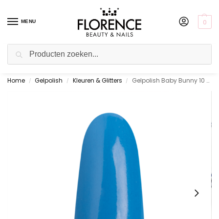
0
MENU
Zoeken
Home
Gelpolish
Kleuren & Glitters
Gelpolish Baby Bunny 10 ml.
Gratis ophalen in de showroom
/
/
/