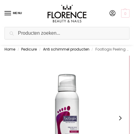
0
MENU
Zoeken
Home
Pedicure
Anti schimmel producten
Footlogix Peeling Skin Formula 125 ml.
Gratis ophalen in de showroom
/
/
/