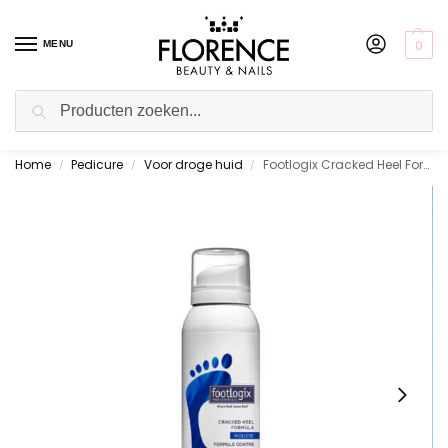
0
MENU
Zoeken
Home
Pedicure
Voor droge huid
Footlogix Cracked Heel Formula 125 ml.
Gratis ophalen in de showroom
/
/
/