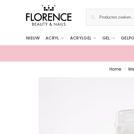
NIEUW
ACRYL
ACRYLGEL
GEL
GELPO
Home
We
/
Gratis ophalen in de showroom