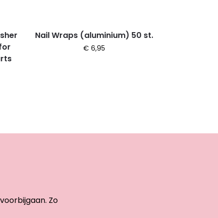
usher
Nail Wraps (aluminium) 50 st.
for
€
6,95
rts
 voorbijgaan. Zo