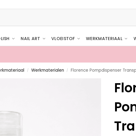
LISH
NAIL ART
VLOEISTOF
WERKMATERIAAL
rkmateriaal
Werkmaterialen
Florence Pompdispenser Transp
/
/
Flo
Po
Tr