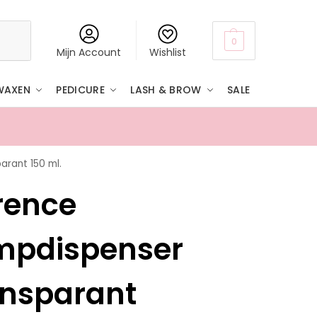
Zoeken
0
Mijn Account
Wishlist
WAXEN
PEDICURE
LASH & BROW
SALE
arant 150 ml.
Boven
rence
mpdispenser
ansparant