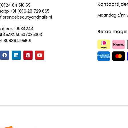
Kantoortijde
 (0)24 64 510 59
app +31 (0)
6 28 729 665
Maandag t/m vr
florencebeautyandnails.nl
rnhem: 10034244
Betaalmogel
 NL45ABNA0537035303
NL808894195B01