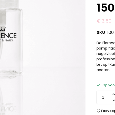
150
€
3,50
SKU
100
De Floren
pomp flac
nagelvloei
profession
Let op! K
aceton.
Op voo
Toevoeg