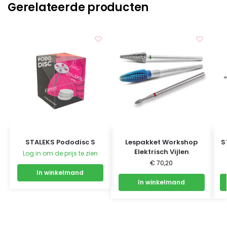
Gerelateerde producten
STALEKS Pododisc S
Lespakket Workshop
S
Elektrisch Vijlen
Log in om de prijs te zien
€
70,20
In winkelmand
In winkelmand