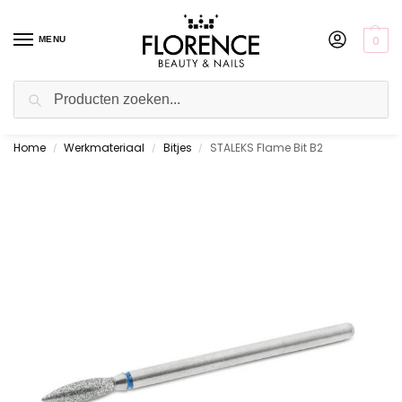
0
MENU
Zoeken
Home
Werkmateriaal
Bitjes
STALEKS Flame Bit B2
Gratis ophalen in de showroom
/
/
/