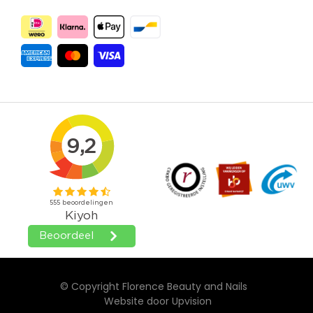
© Copyright Florence Beauty and Nails
Website door
Upvision