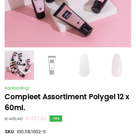
Aanbieding!
Compleet Assortiment Polygel 12 x
60ml.
€
377,50
€
419,40
-10%
SKU
100.118.1002-S