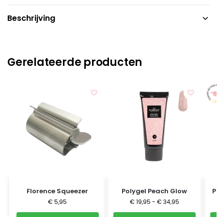
Beschrijving
Gerelateerde producten
Florence Squeezer
Polygel Peach Glow
P
€
5,95
€
19,95
-
€
34,95