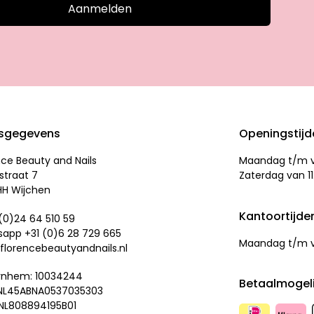
Aanmelden
sgegevens
Openingstij
nce Beauty and Nails
Maandag t/m vr
straat 7
Zaterdag van 11
HH Wijchen
Kantoortijde
 (0)24 64 510 59
app +31 (0)
6 28 729 665
Maandag t/m vr
florencebeautyandnails.nl
rnhem: 10034244
Betaalmogel
 NL45ABNA0537035303
NL808894195B01