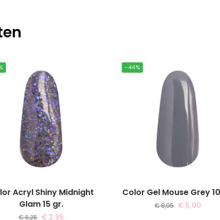
ten
%
-44%
lor Acryl Shiny Midnight
Color Gel Mouse Grey 10
Glam 15 gr.
€
5,00
€
8,95
€
2,95
€
6,25