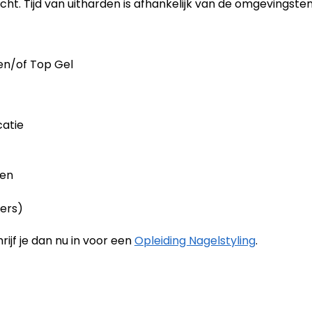
ucht. Tijd van uitharden is afhankelijk van de omgevingst
en/of Top Gel
catie
ren
ters)
ijf je dan nu in voor een
Opleiding Nagelstyling
.