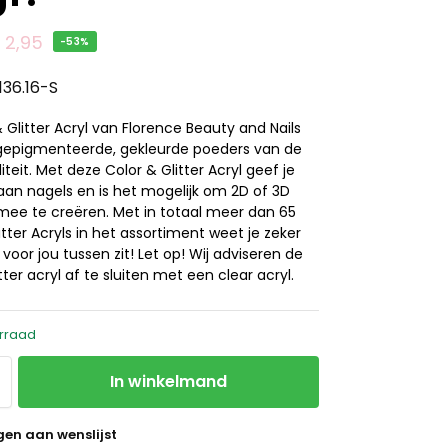
€
2,95
-53%
136.16-S
 Glitter Acryl van Florence Beauty and Nails
 gepigmenteerde, gekleurde poeders van de
iteit. Met deze Color & Glitter Acryl geef je
aan nagels en is het mogelijk om 2D of 3D
mee te creëren. Met in totaal meer dan 65
itter Acryls in het assortiment weet je zeker
s voor jou tussen zit! Let op! Wij adviseren de
tter acryl af te sluiten met een clear acryl.
rraad
In winkelmand
en aan wenslijst