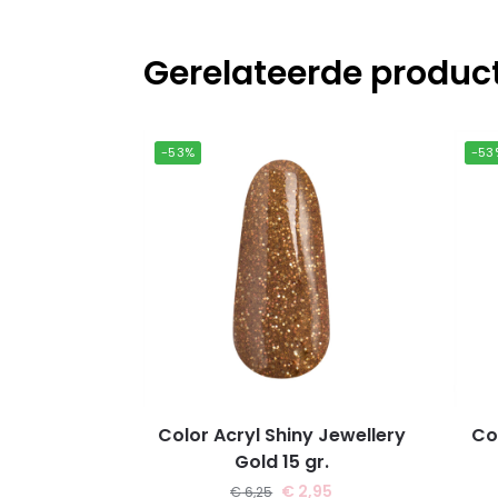
Gerelateerde produc
-53%
-53
Color Acryl Shiny Jewellery
Co
Gold 15 gr.
€
2,95
€
6,25