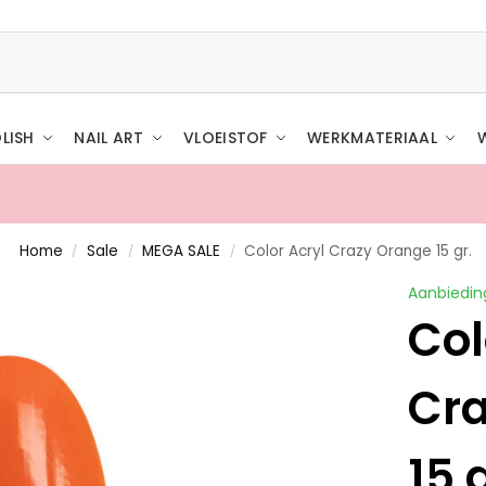
LISH
NAIL ART
VLOEISTOF
WERKMATERIAAL
Home
Sale
MEGA SALE
Color Acryl Crazy Orange 15 gr.
/
/
/
Aanbiedin
Col
Cr
15 