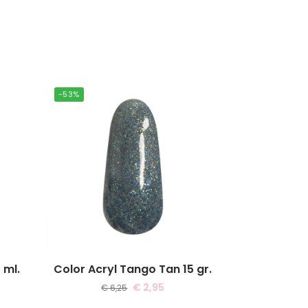
-53%
 ml.
Color Acryl Tango Tan 15 gr.
€
2,95
€
6,25