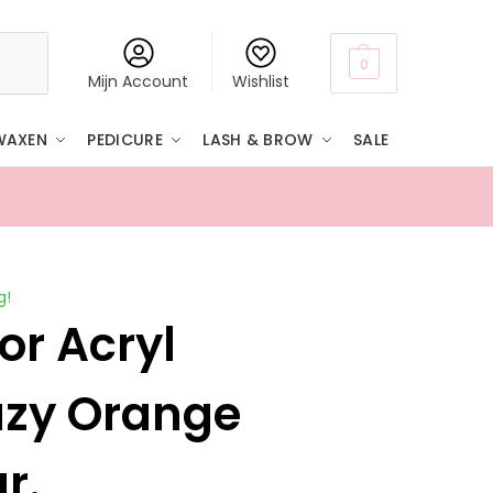
Zoeken
0
Mijn Account
Wishlist
WAXEN
PEDICURE
LASH & BROW
SALE
Boven
g!
or Acryl
azy Orange
gr.