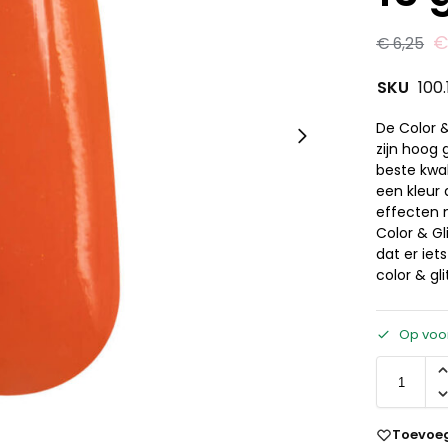
€
6,25
SKU
100.
De Color &
zijn hoog
beste kwal
een kleur 
effecten 
Color & Gl
dat er iet
color & gli
Op voo
Toevoeg