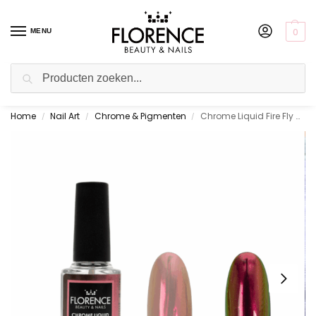
0
MENU
Zoeken
Home
Nail Art
Chrome & Pigmenten
Chrome Liquid Fire Fly 5 ml.
Gratis ophalen in de showroom
/
/
/