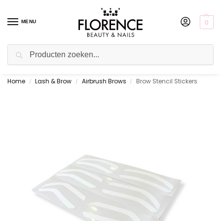
0
MENU
Zoeken
Home
Lash & Brow
Airbrush Brows
Brow Stencil Stickers
Gratis ophalen in de showroom
/
/
/