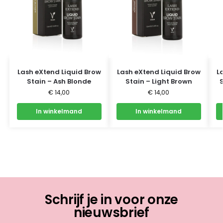
Lash eXtend Liquid Brow
Lash eXtend Liquid Brow
L
Stain – Ash Blonde
Stain – Light Brown
€
14,00
€
14,00
In winkelmand
In winkelmand
Schrijf je in voor onze
nieuwsbrief