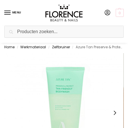
0
MENU
Zoeken
Home
Werkmateriaal
Zelfbruiner
Azure Tan Preserve & Protect Tan Friendly Bodywash 200ml
Gratis ophalen in de showroom
/
/
/