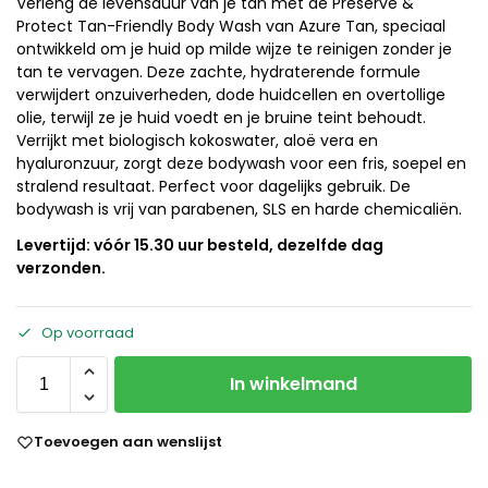
Verleng de levensduur van je tan met de Preserve &
Protect Tan-Friendly Body Wash van Azure Tan, speciaal
ontwikkeld om je huid op milde wijze te reinigen zonder je
tan te vervagen. Deze zachte, hydraterende formule
verwijdert onzuiverheden, dode huidcellen en overtollige
olie, terwijl ze je huid voedt en je bruine teint behoudt.
Verrijkt met biologisch kokoswater, aloë vera en
hyaluronzuur, zorgt deze bodywash voor een fris, soepel en
stralend resultaat. Perfect voor dagelijks gebruik. De
bodywash is vrij van parabenen, SLS en harde chemicaliën.
Levertijd: vóór 15.30 uur besteld, dezelfde dag
verzonden.
Op voorraad
In winkelmand
Toevoegen aan wenslijst