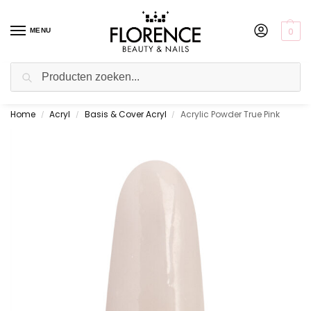
0
MENU
Zoeken
Home
Acryl
Basis & Cover Acryl
Acrylic Powder True Pink
Gratis ophalen in de showroom
/
/
/