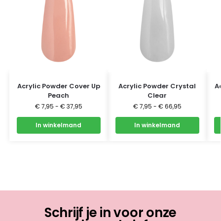
Acrylic Powder Cover Up
Acrylic Powder Crystal
A
Peach
Clear
€
7,95
-
€
37,95
€
7,95
-
€
66,95
In winkelmand
In winkelmand
Schrijf je in voor onze