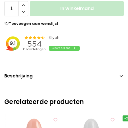
In winkelmand
Toevoegen aan wenslijst
Beschrijving
Gerelateerde producten
-