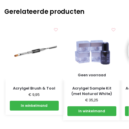
Gerelateerde producten
Geen voorraad
Acrylgel Brush & Tool
Acrylgel Sample Kit
A
(met Natural White)
€
9,95
€
35,25
In winkelmand
In winkelmand