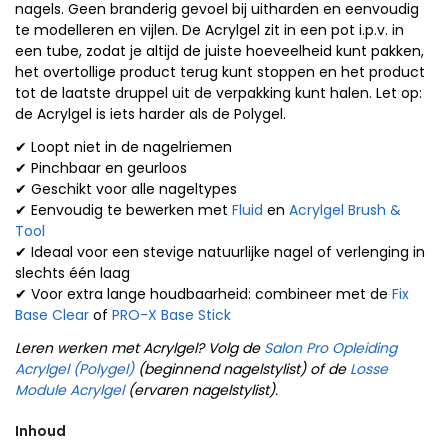
nagels. Geen branderig gevoel bij uitharden en eenvoudig
te modelleren en vijlen. De Acrylgel zit in een pot i.p.v. in
een tube, zodat je altijd de juiste hoeveelheid kunt pakken,
het overtollige product terug kunt stoppen en het product
tot de laatste druppel uit de verpakking kunt halen. Let op:
de Acrylgel is iets harder als de Polygel.
✔ Loopt niet in de nagelriemen
✔ Pinchbaar en geurloos
✔ Geschikt voor alle nageltypes
✔ Eenvoudig te bewerken met
Fluid
en
Acrylgel Brush &
Tool
✔ Ideaal voor een stevige natuurlijke nagel of verlenging in
slechts één laag
✔ Voor extra lange houdbaarheid: combineer met de
Fix
Base Clear
of
PRO-X Base Stick
Leren werken met Acrylgel? Volg de
Salon Pro Opleiding
Acrylgel (Polygel)
(beginnend nagelstylist) of de
Losse
Module Acrylgel
(ervaren nagelstylist).
Inhoud