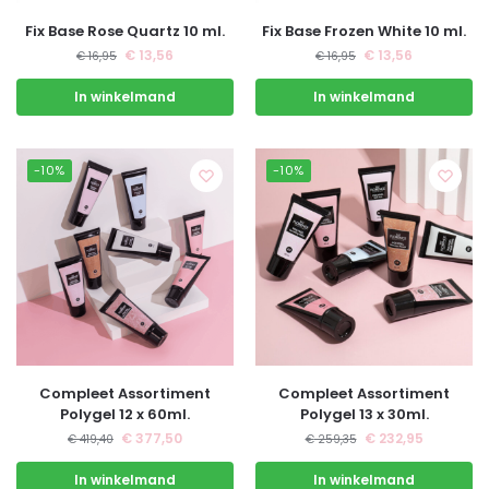
Fix Base Rose Quartz 10 ml.
Fix Base Frozen White 10 ml.
€
13,56
€
13,56
€
16,95
€
16,95
In winkelmand
In winkelmand
-10%
-10%
Compleet Assortiment
Compleet Assortiment
Polygel 12 x 60ml.
Polygel 13 x 30ml.
€
377,50
€
232,95
€
419,40
€
259,35
In winkelmand
In winkelmand