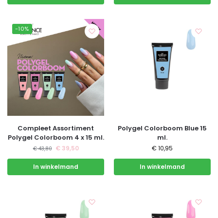
-10%
Compleet Assortiment
Polygel Colorboom Blue 15
Polygel Colorboom 4 x 15 ml.
ml.
€
39,50
€
10,95
€
43,80
In winkelmand
In winkelmand