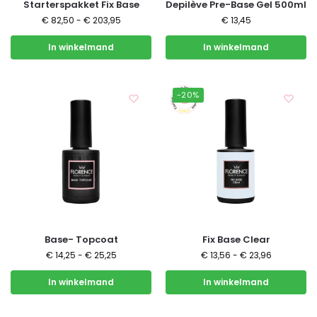
Starterspakket Fix Base
Depilève Pre-Base Gel 500ml
€
82,50
-
€
203,95
€
13,45
In winkelmand
In winkelmand
-20%
Base- Topcoat
Fix Base Clear
€
14,25
-
€
25,25
€
13,56
-
€
23,96
In winkelmand
In winkelmand