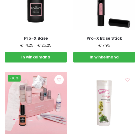
Pro-X Base
Pro-X Base Stick
€
14,25
-
€
25,25
€
7,95
In winkelmand
In winkelmand
-10%