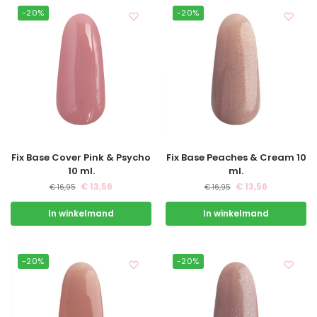
-20%
-20%
Fix Base Cover Pink & Psycho
Fix Base Peaches & Cream 10
10 ml.
ml.
€
13,56
€
13,56
€
16,95
€
16,95
In winkelmand
In winkelmand
-20%
-20%