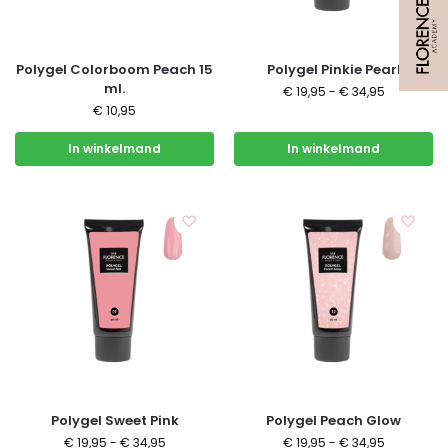
Polygel Colorboom Peach 15
Polygel Pinkie Pearl
ml.
€
19,95
-
€
34,95
€
10,95
In winkelmand
In winkelmand
Polygel Sweet Pink
Polygel Peach Glow
€
19,95
-
€
34,95
€
19,95
-
€
34,95