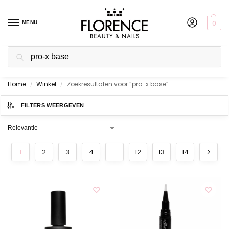
0
MENU
Zoeken
Home
Winkel
Zoekresultaten voor “pro-x base”
/
Boven de €50,- (NL) & €75,- (BE & DE) gratis
/
verzending
FILTERS WEERGEVEN
1
2
3
4
…
12
13
14