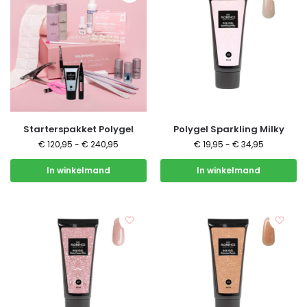
Starterspakket Polygel
Polygel Sparkling Milky
€
120,95
-
€
240,95
€
19,95
-
€
34,95
In winkelmand
In winkelmand